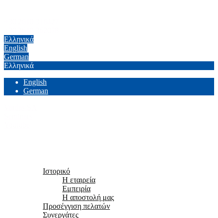
+30 2610 316427
+30 2610 362078
Ελληνικά
English
German
Ελληνικά
English
German
Vardas SA
Seminars
Youtube
Αρχική
Εταιρεία
Ιστορικό
Η εταιρεία
Εμπειρία
Η αποστολή μας
Προσέγγιση πελατών
Συνεργάτες