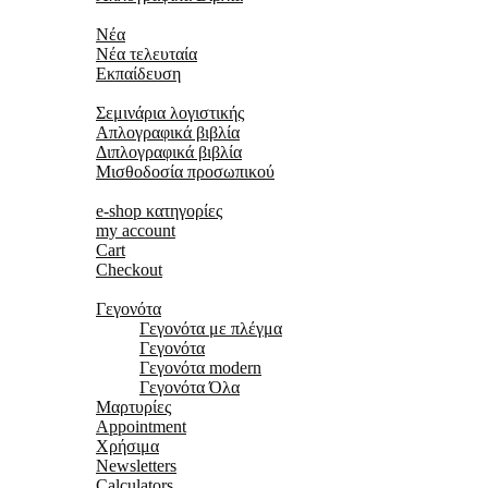
Νέα
Νέα
Νέα τελευταία
Εκπαίδευση
Εκπαιδευτικο κέντρο
Σεμινάρια λογιστικής
Απλογραφικά βιβλία
Διπλογραφικά βιβλία
Μισθοδοσία προσωπικού
Κατάστημα
e-shop κατηγορίες
my account
Cart
Checkout
Χρήσιμα
Γεγονότα
Γεγονότα με πλέγμα
Γεγονότα
Γεγονότα modern
Γεγονότα Όλα
Μαρτυρίες
Appointment
Χρήσιμα
Newsletters
Calculators