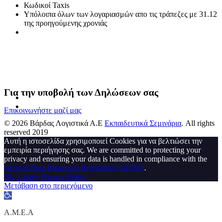
Κωδικοί Taxis
Υπόλοιπα όλων των λoγαριασμών απο τις τράπεζες με 31.12
της προηγούμενης χρονιάς
Για την υποβολή των Δηλώσεων σας
Επικοινωνήστε μαζί μας
© 2026 Βάρδας Λογιστικά Α.Ε
Εκπαιδευτικά Σεμινάρια
. All rights
reserved 2019
Αυτή η ιστοσελίδα χρησιμοποιεί Cookies για να βελτιώσει την
εμπειρία περιήγησης σας. We are committed to protecting your
privacy and ensuring your data is handled in compliance with the
General Data Protection Regulation (GDPR)
.
Ok, I agree
Privacy Policy
Μετάβαση στο περιεχόμενο
Ανοίξτε
τη
γραμμή
A.M.E.A
εργαλείων