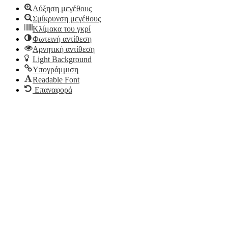
Αύξηση μεγέθους
Σμίκρυνση μεγέθους
Κλίμακα του γκρί
Φωτεινή αντίθεση
Αρνητική αντίθεση
Light Background
Υπογράμμιση
Readable Font
Επαναφορά