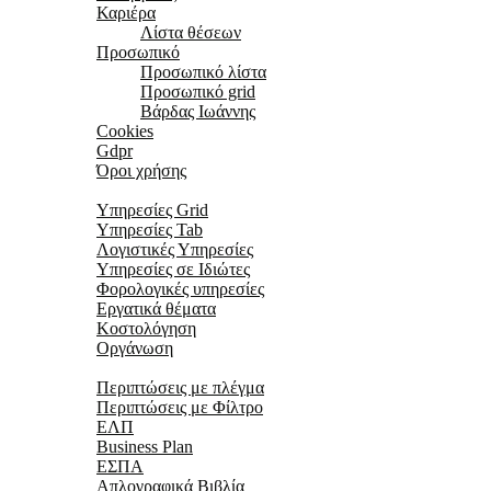
Καριέρα
Λίστα θέσεων
Προσωπικό
Προσωπικό λίστα
Προσωπικό grid
Βάρδας Ιωάννης
Cookies
Gdpr
Όροι χρήσης
Υπηρεσίες
Υπηρεσίες Grid
Υπηρεσίες Tab
Λογιστικές Υπηρεσίες
Υπηρεσίες σε Ιδιώτες
Φορολογικές υπηρεσίες
Εργατικά θέματα
Κοστολόγηση
Οργάνωση
Περιπτώσεις
Περιπτώσεις με πλέγμα
Περιπτώσεις με Φίλτρο
ΕΛΠ
Business Plan
ΕΣΠΑ
Απλογραφικά Βιβλία