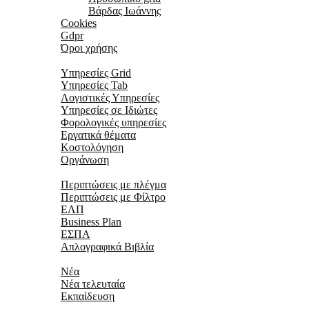
Βάρδας Ιωάννης
Cookies
Gdpr
Όροι χρήσης
Υπηρεσίες
Υπηρεσίες Grid
Υπηρεσίες Tab
Λογιστικές Υπηρεσίες
Υπηρεσίες σε Ιδιώτες
Φορολογικές υπηρεσίες
Εργατικά θέματα
Κοστολόγηση
Οργάνωση
Περιπτώσεις
Περιπτώσεις με πλέγμα
Περιπτώσεις με Φίλτρο
ΕΛΠ
Business Plan
ΕΣΠΑ
Απλογραφικά Βιβλία
Νέα
Νέα
Νέα τελευταία
Εκπαίδευση
Εκπαιδευτικο κέντρο