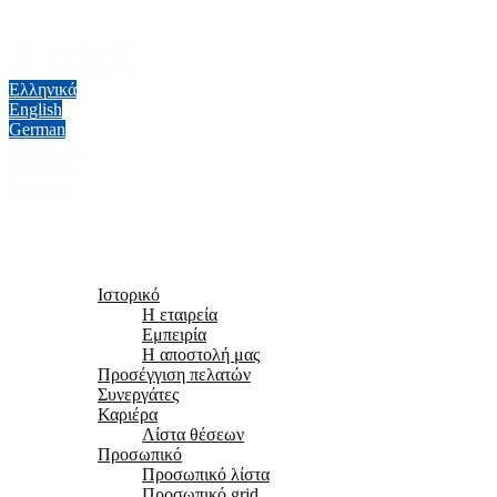
+30 2610 316427
+30 2610 362078
Ελληνικά
English
German
Vardas SA
Seminars
Youtube
Αρχική
Εταιρεία
Ιστορικό
Η εταιρεία
Εμπειρία
Η αποστολή μας
Προσέγγιση πελατών
Συνεργάτες
Καριέρα
Λίστα θέσεων
Προσωπικό
Προσωπικό λίστα
Προσωπικό grid