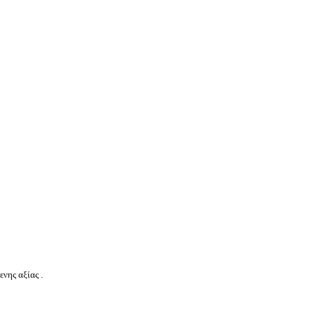
νης αξίας .