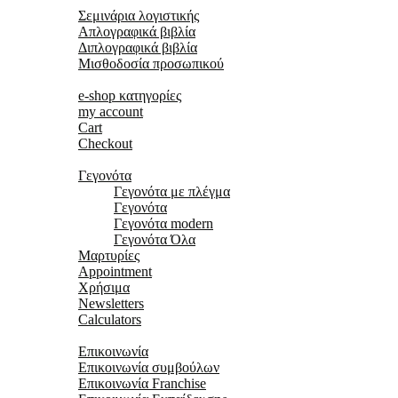
Σεμινάρια λογιστικής
Απλογραφικά βιβλία
Διπλογραφικά βιβλία
Μισθοδοσία προσωπικού
Κατάστημα
e-shop κατηγορίες
my account
Cart
Checkout
Χρήσιμα
Γεγονότα
Γεγονότα με πλέγμα
Γεγονότα
Γεγονότα modern
Γεγονότα Όλα
Μαρτυρίες
Appointment
Χρήσιμα
Newsletters
Calculators
Επικοινωνία
Επικοινωνία
Επικοινωνία συμβούλων
Επικοινωνία Franchise