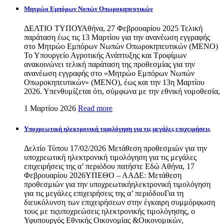
Μητρώο Εμπόρων Νοπών Οπωροκηπευτικών
ΔΕΛΤΙΟ ΤΥΠΟΥΑθήνα, 27 Φεβρουαρίου 2025 Τελική
παράταση έως τις 13 Μαρτίου για την ανανέωση εγγραφής
στο Μητρώο Εμπόρων Νωπών Οπωροκηπευτικών (ΜΕΝΟ)
Το Υπουργείο Αγροτικής Ανάπτυξης και Τροφίμων
ανακοινώνει τελική παράταση της προθεσμίας για την
ανανέωση εγγραφής στο «Μητρώο Εμπόρων Νωπών
Οπωροκηπευτικών» (ΜΕΝΟ), έως και την 13η Μαρτίου
2026. Υπενθυμίζεται ότι, σύμφωνα με την εθνική νομοθεσία,
1 Μαρτίου 2026
Read more
Υποχρεωτική ηλεκτρονική τιμολόγηση για τις μεγάλες επιχειρήσεις
Δελτίο Τύπου 17/02/2026 Μετάθεση προθεσμιών για την
υποχρεωτική ηλεκτρονική τιμολόγηση για τις μεγάλες
επιχειρήσεις της α’ περιόδου πατήστε Εδώ Αθήνα, 17
Φεβρουαρίου 2026ΥΠΕΘΟ – ΑΑΔΕ: Μετάθεση
προθεσμιών για την υποχρεωτικήηλεκτρονική τιμολόγηση
για τις μεγάλες επιχειρήσεις της α’ περιόδουΓια τη
διευκόλυνση των επιχειρήσεων στην έγκαιρη συμμόρφωση
τους με τιςυποχρεώσεις ηλεκτρονικής τιμολόγησης, ο
Υφυπουργός Εθνικής Οικονομίας &Οικονομικών,