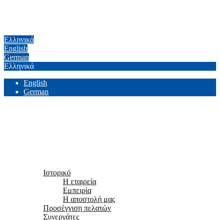
+30 2610 316427
+30 2610 362078
Ελληνικά
English
German
Ελληνικά
English
German
Vardas SA
Seminars
Youtube
Αρχική
Εταιρεία
Ιστορικό
Η εταιρεία
Εμπειρία
Η αποστολή μας
Προσέγγιση πελατών
Συνεργάτες