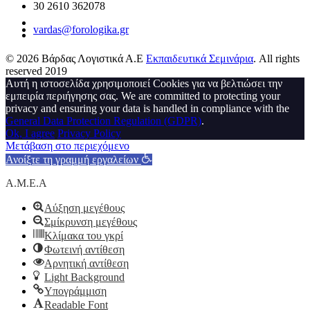
30 2610 362078
vardas@forologika.gr
© 2026 Βάρδας Λογιστικά Α.Ε
Εκπαιδευτικά Σεμινάρια
. All rights
reserved 2019
Αυτή η ιστοσελίδα χρησιμοποιεί Cookies για να βελτιώσει την
εμπειρία περιήγησης σας. We are committed to protecting your
privacy and ensuring your data is handled in compliance with the
General Data Protection Regulation (GDPR)
.
Ok, I agree
Privacy Policy
Μετάβαση στο περιεχόμενο
Ανοίξτε τη γραμμή εργαλείων
A.M.E.A
Αύξηση μεγέθους
Σμίκρυνση μεγέθους
Κλίμακα του γκρί
Φωτεινή αντίθεση
Αρνητική αντίθεση
Light Background
Υπογράμμιση
Readable Font