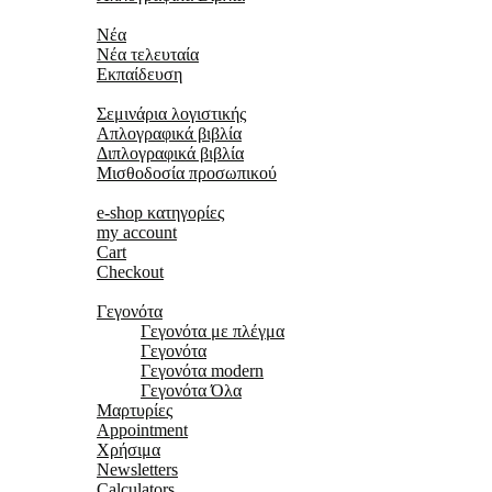
Νέα
Νέα
Νέα τελευταία
Εκπαίδευση
Εκπαιδευτικο κέντρο
Σεμινάρια λογιστικής
Απλογραφικά βιβλία
Διπλογραφικά βιβλία
Μισθοδοσία προσωπικού
Κατάστημα
e-shop κατηγορίες
my account
Cart
Checkout
Χρήσιμα
Γεγονότα
Γεγονότα με πλέγμα
Γεγονότα
Γεγονότα modern
Γεγονότα Όλα
Μαρτυρίες
Appointment
Χρήσιμα
Newsletters
Calculators