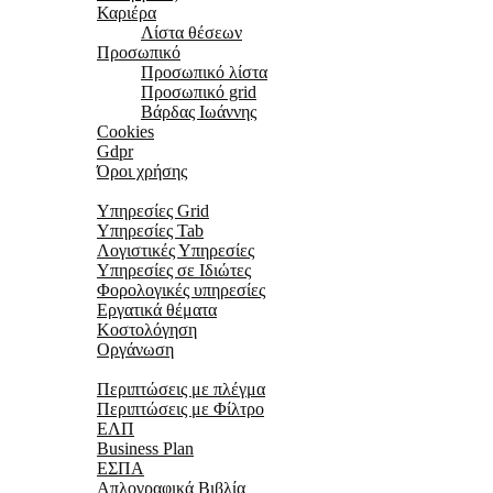
Καριέρα
Λίστα θέσεων
Προσωπικό
Προσωπικό λίστα
Προσωπικό grid
Βάρδας Ιωάννης
Cookies
Gdpr
Όροι χρήσης
Υπηρεσίες
Υπηρεσίες Grid
Υπηρεσίες Tab
Λογιστικές Υπηρεσίες
Υπηρεσίες σε Ιδιώτες
Φορολογικές υπηρεσίες
Εργατικά θέματα
Κοστολόγηση
Οργάνωση
Περιπτώσεις
Περιπτώσεις με πλέγμα
Περιπτώσεις με Φίλτρο
ΕΛΠ
Business Plan
ΕΣΠΑ
Απλογραφικά Βιβλία